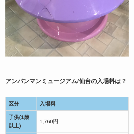
アンパンマンミュージアム/仙台の入場料は？
区分
入場料
子供(1歳
1,760円
以上)