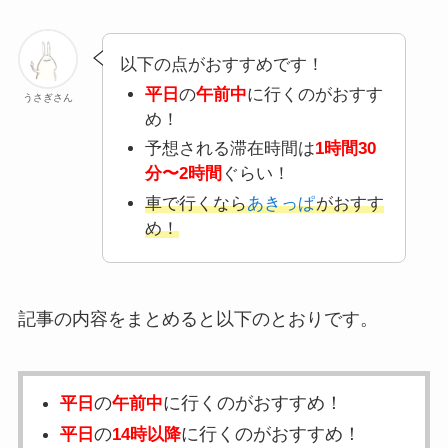
以下の点がおすすめです！
平日
の
午前中
に行くのがおすす
うさぎさん
め！
予想される滞在時間は
1時間30
分〜2時間
ぐらい！
車で行くなら
あきっぱ
がおすす
め！
記事の内容をまとめると以下のとおりです。
の
に行くのがおすすめ！
平日
午前中
の
に行くのがおすすめ！
平日
14時以降