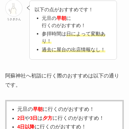
以下の点がおすすめです！
元旦の
早朝
に
うさぎさん
行くのがおすすめ！
参拝時間は
日によって変動あ
り！
過去に屋台の出店情報なし！
阿蘇神社へ初詣に行く際のおすすめは以下の通り
です。
元旦の
に行くのがおすすめ！
早朝
や
は
に行くのがおすすめ！
2日
3日
夕方
に行くのがおすすめ！
4日以降