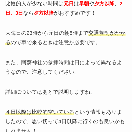
比較的人が少ない時間は
は
や
、
元日
早朝
夕方以降
2
なら
がおすすめです！
日、3日
夕方以降
大晦日の23時から元日の朝5時まで
交通規制がかか
る
ので車で来るときは注意が必要です。
また、阿蘇神社の参拝時間は日によって異なるよ
うなので、注意してください。
詳細についてはあとで説明しますね。
４日以降は比較的空いている
という情報もありま
したので、思い切って4日以降に行くのも良いかも
しれません！