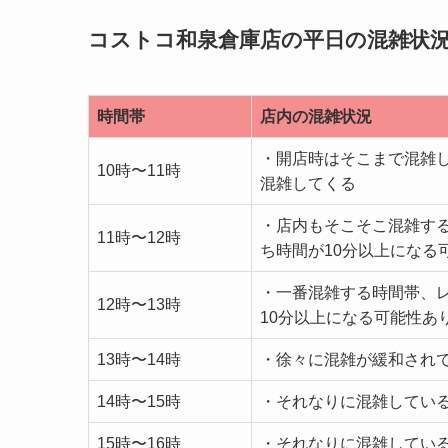
コストコ和泉倉庫店の平日の混雑状
時間帯
店内の混雑状況
・開店時はそこまで混雑
10時〜11時
混雑してくる
・店内もそこそこ混雑す
11時〜12時
ち時間が10分以上になる
・一番混雑する時間帯、
12時〜13時
10分以上になる可能性あ
13時〜14時
・徐々に混雑が緩和され
14時〜15時
・それなりに混雑してい
15時〜16時
・それなりに混雑してい