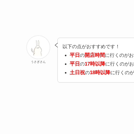
以下の点がおすすめです！
平日
開店時間
の
に行くのがお
うさぎさん
平日
17時以降
の
に行くのがお
土日祝
18時以降
の
に行くの