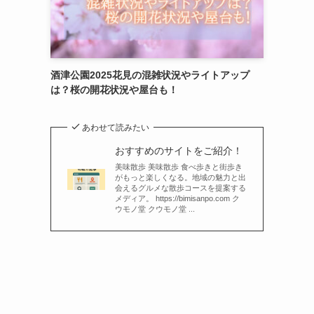
酒津公園2025花見の混雑状況やライトアップ
は？桜の開花状況や屋台も！
あわせて読みたい
おすすめのサイトをご紹介！
美味散歩 美味散歩 食べ歩きと街歩き
がもっと楽しくなる。地域の魅力と出
会えるグルメな散歩コースを提案する
メディア。 https://bimisanpo.com ク
ウモノ堂 クウモノ堂 ...