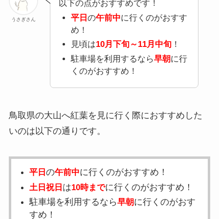
以下の点がおすすめです！
平日
の
午前中
に行くのがおすす
うさぎさん
め！
見頃は
10月下旬～11月中旬
！
駐車場を利用するなら
早朝
に行
くのがおすすめ！
鳥取県の大山へ紅葉を見に行く際におすすめした
いのは以下の通りです。
の
に行くのがおすすめ！
平日
午前中
は
に行くのがおすすめ！
土日祝日
10時まで
駐車場を利用するなら
に行くのがおす
早朝
すめ！