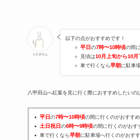
以下の点がおすすめです！
平日
7時〜10時頃
の
の間
うさぎさん
10月上旬から10
見頃は
早朝
車で行くなら
に駐車
八甲田山へ紅葉を見に行く際におすすめしたいの
平日
7時〜10時頃
の
の間に行くのがおすすめ
土日祝日
6時〜9時頃
の
の間に行くのがおす
早朝
車で行くなら
に駐車場へ行くのがおす