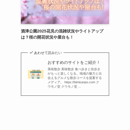
酒津公園2025花見の混雑状況やライトアップ
は？桜の開花状況や屋台も！
あわせて読みたい
おすすめのサイトをご紹介！
美味散歩 美味散歩 食べ歩きと街歩き
がもっと楽しくなる。地域の魅力と出
会えるグルメな散歩コースを提案する
メディア。 https://bimisanpo.com ク
ウモノ堂 クウモノ堂 ...