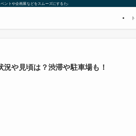
イベントや企画展などをスムーズにするための賢い情報をまとめてます。ぜひ、参
ト
雑状況や見頃は？渋滞や駐車場も！
。