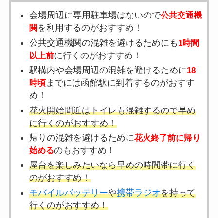
会場周辺に専用駐車場はないので
公共交通機
を利用するのがおすすめ！
関
公共交通機関の混雑を避けるためにも
1時間
に行くのがおすすめ！
以上前
駅構内や会場周辺の混雑を避けるために
18
までには函館駅に到着するのがおすす
時頃
め！
花火開始間近はトイレも混雑するので早め
に行くのがおすすめ！
帰りの混雑を避けるために
花火終了前に帰り
のもおすすめ！
始める
屋台を楽しみたいなら早めの時間帯に行く
のがおすすめ！
モバイルバッテリー
や
携帯ラジオ
を持って
行くのがおすすめ！