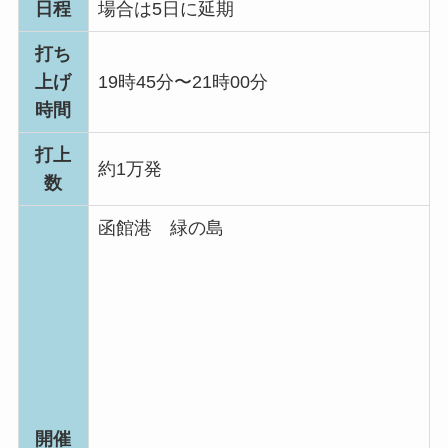
日程
場合は5日に延期
打ち
上げ
19時45分〜21時00分
時間
打上
約1万発
数
函館港 緑の島
開催