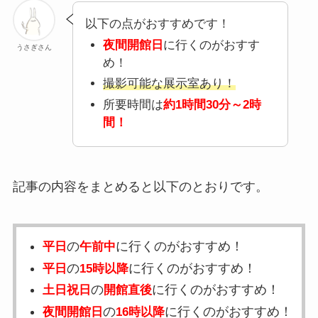
以下の点がおすすめです！
夜間開館日
に行くのがおすす
うさぎさん
め！
撮影可能な展示室あり！
所要時間は
約1時間30分～2時
間！
記事の内容をまとめると以下のとおりです。
の
に行くのがおすすめ！
平日
午前中
の
に行くのがおすすめ！
平日
15時以降
の
に行くのがおすすめ！
土日祝日
開館直後
の
に行くのがおすすめ！
夜間開館日
16時以降