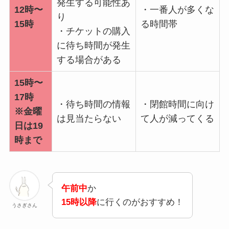
発生する可能性あ
12時〜
・一番人が多くな
り
15時
る時間帯
・チケットの購入
に待ち時間が発生
する場合がある
15時〜
17時
・待ち時間の情報
・閉館時間に向け
※金曜
は見当たらない
て人が減ってくる
日は19
時まで
午前中
か
15時以降
に行くのがおすすめ！
うさぎさん