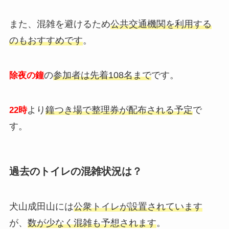
また、混雑を避けるため
公共交通機関を利用する
のもおすすめです
。
の
参加者は先着108名まで
です。
除夜の鐘
より
鐘つき場で整理券が配布される予定
で
22時
す。
過去のトイレの混雑状況は？
犬山成田山には
公衆トイレが設置されています
が、
数が少なく混雑も予想されます
。