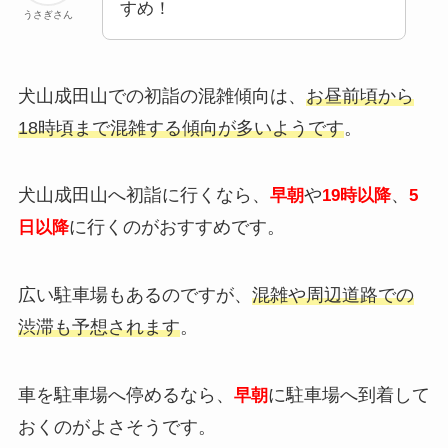
すめ！
うさぎさん
犬山成田山での初詣の混雑傾向は、
お昼前頃から
18時頃まで混雑する傾向が多いようです
。
犬山成田山へ初詣に行くなら、
や
、
早朝
19時以降
5
に行くのがおすすめです。
日以降
広い駐車場もあるのですが、
混雑や周辺道路での
渋滞も予想されます
。
車を駐車場へ停めるなら、
に駐車場へ到着して
早朝
おくのがよさそうです。