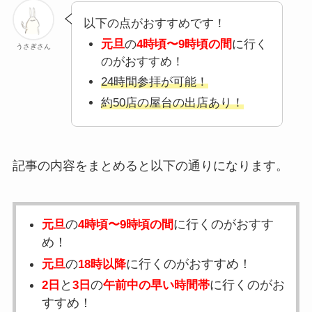
以下の点がおすすめです！
元旦
の
4時頃〜9時頃の間
に行く
うさぎさん
のがおすすめ！
24時間参拝が可能！
約50店の屋台の出店あり！
記事の内容をまとめると以下の通りになります。
の
に行くのがおすす
元旦
4時頃〜9時頃の間
め！
の
に行くのがおすすめ！
元旦
18時以降
と
の
に行くのがお
2日
3日
午前中の早い時間帯
すすめ！