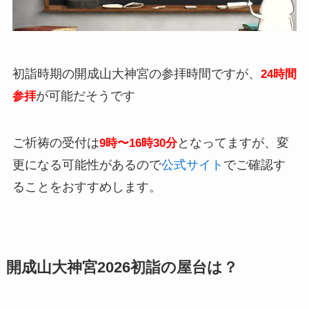
初詣時期の開成山大神宮の参拝時間ですが、
24時間
が可能だそうです
参拝
ご祈祷の受付は
となってますが、変
9時〜16時30分
更になる可能性があるので
公式サイト
でご確認す
ることをおすすめします。
開成山大神宮2026初詣の屋台は？