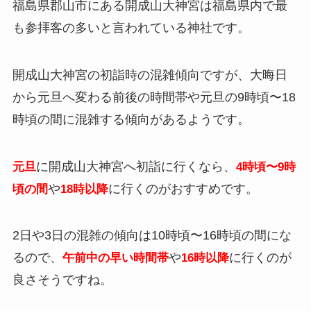
福島県郡山市にある開成山大神宮は福島県内で最
も参拝客の多いと言われている神社です。
開成山大神宮の初詣時の混雑傾向ですが、大晦日
から元旦へ変わる前後の時間帯や元旦の9時頃〜18
時頃の間に混雑する傾向があるようです。
に開成山大神宮へ初詣に行くなら、
元旦
4時頃〜9時
や
に行くのがおすすめです。
頃の間
18時以降
2日や3日の混雑の傾向は10時頃〜16時頃の間にな
るので、
や
に行くのが
午前中の早い時間帯
16時以降
良さそうですね。