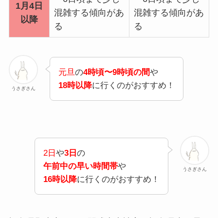
1月4日
混雑する傾向があ
混雑する傾向があ
以降
る
る
元旦
の
4時頃〜9時頃の間
や
18時以降
に行くのがおすすめ！
うさぎさん
2日
や
3日
の
午前中の早い時間帯
や
うさぎさん
16時以降
に行くのがおすすめ！