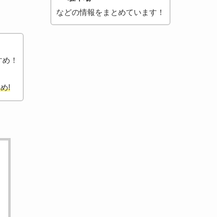
などの情報をまとめています！
すめ！
め!
。
！