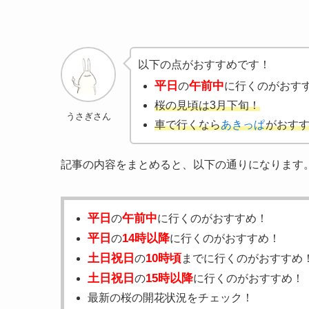
以下の点がおすすめです！
平日
午前中
の
に行くのがおす
桜の見頃は3月下旬！
うさぎさん
車で行くなら
あきっぱ
がおすす
記事の内容をまとめると、以下の通りになります
平日
午前中
の
に行くのがおすすめ！
平日
14時以降
の
に行くのがおすすめ！
土日祝日
10時頃
の
までに行くのがおすすめ
土日祝日
15時以降
の
に行くのがおすすめ！
最新の桜の開花状況をチェック！