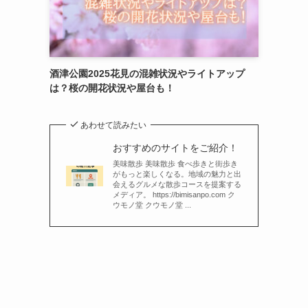
酒津公園2025花見の混雑状況やライトアップ
は？桜の開花状況や屋台も！
あわせて読みたい
おすすめのサイトをご紹介！
美味散歩 美味散歩 食べ歩きと街歩き
がもっと楽しくなる。地域の魅力と出
会えるグルメな散歩コースを提案する
メディア。 https://bimisanpo.com ク
ウモノ堂 クウモノ堂 ...