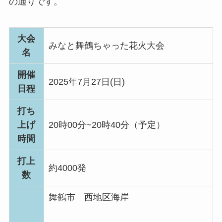
の通りです。
大会
みなと舞鶴ちゃった花火大会
名
開催
2025年7月27日(日)
日程
打ち
上げ
20時00分~20時40分（予定）
時間
打上
約4000発
数
舞鶴市 西地区海岸