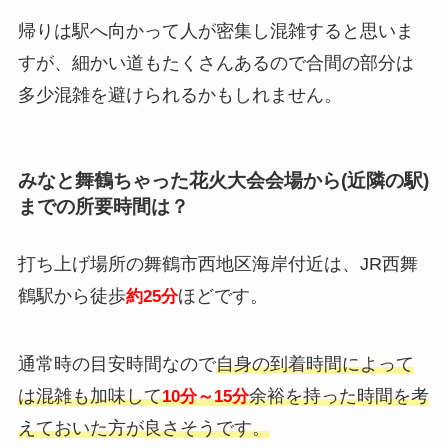
帰りは駅へ向かって人が密集し混雑すると思いま
すが、細かい道もたくさんあるので合間の部分は
多少混雑を避けられるかもしれません。
みなと舞鶴ちゃった花火大会会場から(近隣の駅)
までの所要時間は？
打ち上げ場所の舞鶴市西地区海岸付近は、JR西舞
鶴駅から徒歩
ほどです。
約25分
通常時の目安時間なので
自身の到着時間によって
は混雑も加味して
余裕を持った時間を考
10分～15分
えておいた方が良さそうです。