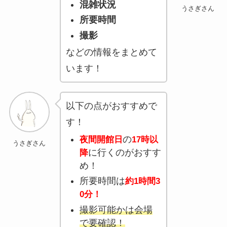
混雑状況
うさぎさん
所要時間
撮影
などの情報をまとめて
います！
以下の点がおすすめで
す！
の
夜間開館日
17時以
うさぎさん
に行くのがおすす
降
め！
所要時間は
約1時間3
0分！
撮影可能かは会場
で要確認！