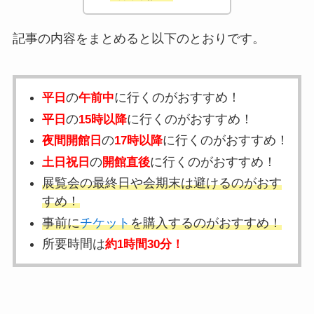
記事の内容をまとめると以下のとおりです。
の
に行くのがおすすめ！
平日
午前中
の
に行くのがおすすめ！
平日
15時以降
の
に行くのがおすすめ！
夜間開館日
17時以降
の
に行くのがおすすめ！
土日祝日
開館直後
展覧会の最終日や会期末は避けるのがおす
すめ！
事前に
チケット
を購入するのがおすすめ！
所要時間は
約1時間30分！