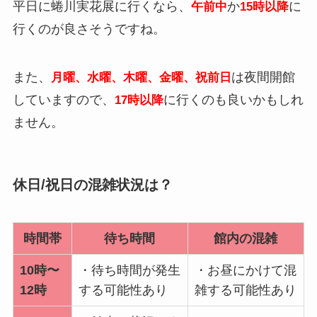
平日に蜷川実花展に行くなら、
か
に
午前中
15時以降
行くのが良さそうですね。
また、
は夜間開館
月曜、水曜、木曜、金曜、祝前日
していますので、
に行くのも良いかもしれ
17時以降
ません。
休日/祝日の混雑状況は？
時間帯
待ち時間
館内の混雑
10時〜
・待ち時間が発生
・お昼にかけて混
12時
する可能性あり
雑する可能性あり