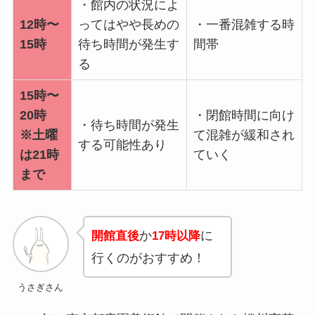
・館内の状況によ
12時〜
ってはやや長めの
・一番混雑する時
15時
待ち時間が発生す
間帯
る
15時〜
20時
・閉館時間に向け
・待ち時間が発生
※土曜
て混雑が緩和され
する可能性あり
は21時
ていく
まで
か
に
開館直後
17時以降
行くのがおすすめ！
うさぎさん