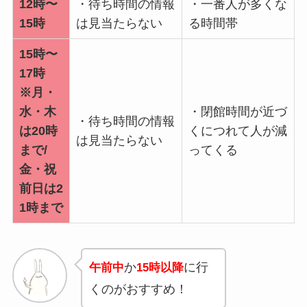
12時〜
・待ち時間の情報
・一番人が多くな
15時
は見当たらない
る時間帯
15時〜
17時
※月・
水・木
・閉館時間が近づ
・待ち時間の情報
は20時
くにつれて人が減
は見当たらない
まで/
ってくる
金・祝
前日は2
1時まで
か
に行
午前中
15時以降
くのがおすすめ！