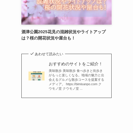
酒津公園2025花見の混雑状況やライトアップ
は？桜の開花状況や屋台も！
あわせて読みたい
おすすめのサイトをご紹介！
美味散歩 美味散歩 食べ歩きと街歩き
がもっと楽しくなる。地域の魅力と出
会えるグルメな散歩コースを提案する
メディア。 https://bimisanpo.com ク
ウモノ堂 クウモノ堂 ...