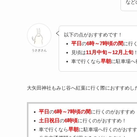
など
以下の点がおすすめです！
平日
6時～7時頃の間
の
に行
うさぎさん
11月中旬～12月上旬
見頃は
早朝
車で行くなら
に駐車場へ
大矢田神社もみじ谷へ紅葉に行く際におすすめし
平日
6時～7時頃の間
の
に行くのがおすすめ
土日祝日
6時頃
の
に行くのがおすすめ！
早朝
車で行くなら
に駐車場へ行くのがおす