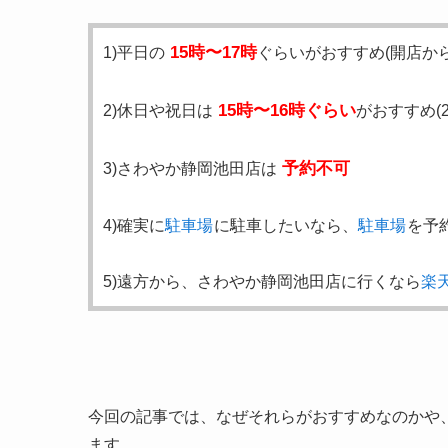
15時〜17時
1)平日の
ぐらいがおすすめ(開店から
15時〜16時ぐらい
2)休日や祝日は
がおすすめ(
予約不可
3)さわやか静岡池田店は
4)確実に
駐車場
に駐車したいなら、
駐車場
を予
5)遠方から、さわやか静岡池田店に行くなら
楽
今回の記事では、なぜそれらがおすすめなのかや
ます。