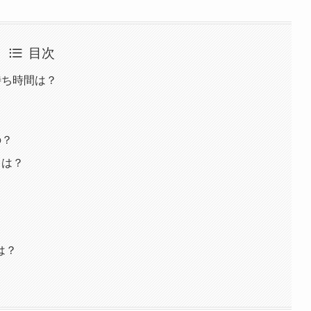
目次
待ち時間は？
の？
ミは？
は？