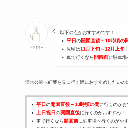
以下の点がおすすめです！
平日
開園直後～10時頃の
の
うさぎさん
11月下旬～12月上旬
見頃は
開園前
車で行くなら
に駐車場
清水公園へ紅葉を見に行く際におすすめしたいの
平日
開園直後～10時頃の間
の
に行くのがお
土日祝日
開園直後
の
に行くのがおすすめ！
開園前
車で行くなら
に駐車場へ行くのがお