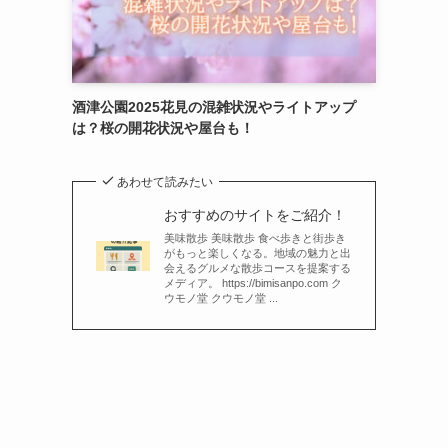
酒津公園2025花見の混雑状況やライトアップ
は？桜の開花状況や屋台も！
あわせて読みたい
おすすめのサイトをご紹介！
美味散歩 美味散歩 食べ歩きと街歩き
がもっと楽しくなる。地域の魅力と出
会えるグルメな散歩コースを提案する
メディア。 https://bimisanpo.com ク
ウモノ堂 クウモノ堂 ...