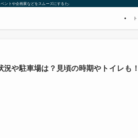
イベントや企画展などをスムーズにするための賢い情報をまとめてます。ぜひ、参
ト
雑状況や駐車場は？見頃の時期やトイレも
。