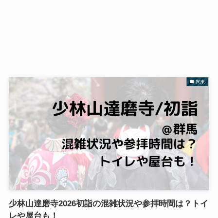
関東
少林山達磨寺2026初詣の混雑状況や参拝時間は？トイ
レや屋台も！