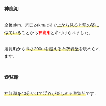
神龍湖
全長8km、周囲24kmの湖で
上から見ると龍の姿に
似ている
ことから
と名付けられました。
神龍湖
遊覧船から
高さ200mを超える石灰岩壁
を眺められ
ます。
遊覧船
神龍湖を40分かけて渓谷が楽しめる遊覧船
です。