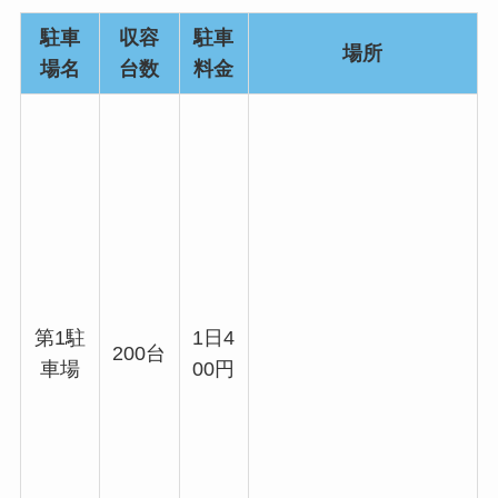
駐車
収容
駐車
場所
場名
台数
料金
第1駐
1日4
200台
車場
00円