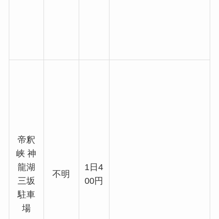
帝釈
峡 神
龍湖
1日4
不明
三坂
00円
駐車
場