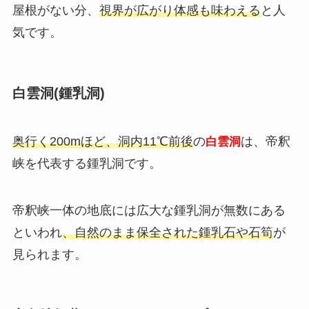
屋根がない分、
視界が広がり体感も味わえる
と人
気です。
白雲洞(鍾乳洞)
奥行く200mほど、洞内11℃前後
の
は、帝釈
白雲洞
峡を代表する鍾乳洞です。
帝釈峡一体の地底には広大な鍾乳洞が無数にある
といわれ
、自然のまま保全された鍾乳石や石筍
が
見られます。