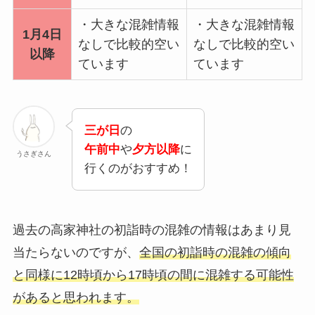
・大きな混雑情報
・大きな混雑情報
1月4日
なしで比較的空い
なしで比較的空い
以降
ています
ています
三が日
の
午前中
や
夕方以降
に
うさぎさん
行くのがおすすめ！
過去の高家神社の初詣時の混雑の情報はあまり見
当たらないのですが、
全国の初詣時の混雑の傾向
と同様に12時頃から17時頃の間に混雑する可能性
があると思われます。