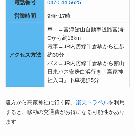
電話番号
0470-44-5625
営業時間
9時~17時
車 →富津館山自動車道路富浦I
Cから約16km
電車→JR内房線千倉駅から徒歩
アクセス方法
約30分
バス→JR内房線千倉駅から館山
日東バス安房白浜行き「高家神
社入口」下車徒歩5分
遠方から高家神社に行く際、
楽天トラベル
を利用
すると、移動の交通費がお得になる可能性があり
ます。