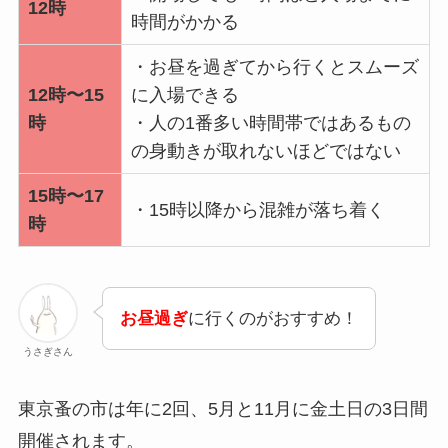
12時
時間がかかる
・お昼を過ぎてから行くとスムーズ
12時〜15
に入場できる
時
・人の1番多い時間帯ではあるもの
の身動きが取れないほどではない
15時〜17
・15時以降から混雑が落ち着く
時
お昼過ぎ
に行くのがおすすめ！
うさぎさん
東京蚤の市は年に2回、5月と11月に金土日の3日間
開催されます。