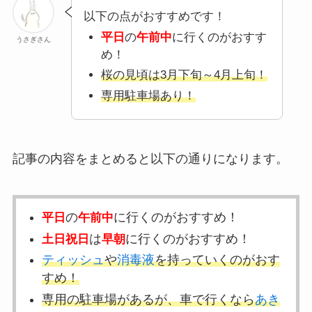
以下の点がおすすめです！
平日
の
午前中
に行くのがおすす
うさぎさん
め！
桜の見頃は3月下旬～4月上旬！
専用駐車場あり！
記事の内容をまとめると以下の通りになります。
の
に行くのがおすすめ！
平日
午前中
は
に行くのがおすすめ！
土日祝日
早朝
ティッシュ
や
消毒液
を持っていくのがおす
すめ！
専用の駐車場があるが、車で行くなら
あき