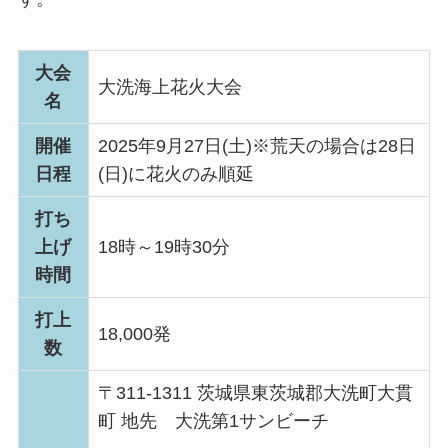
大会
大洗海上花火大会
名
開催
2025年9月27日(土)※荒天の場合は28日
日程
(日)に花火のみ順延
打ち
上げ
18時～19時30分
時間
打上
18,000発
数
〒311-1311 茨城県東茨城郡大洗町大貫
町 地先 大洗第1サンビーチ