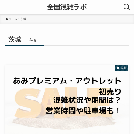
全国混雑ラボ
ホーム
茨城
茨城
– tag –
関東